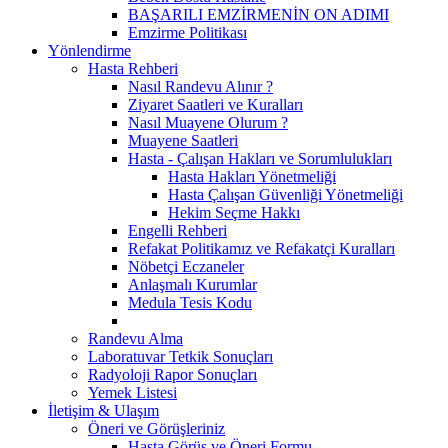
BAŞARILI EMZİRMENİN ON ADIMI
Emzirme Politikası
Yönlendirme
Hasta Rehberi
Nasıl Randevu Alınır ?
Ziyaret Saatleri ve Kuralları
Nasıl Muayene Olurum ?
Muayene Saatleri
Hasta - Çalışan Hakları ve Sorumlulukları
Hasta Hakları Yönetmeliği
Hasta Çalışan Güvenliği Yönetmeliği
Hekim Seçme Hakkı
Engelli Rehberi
Refakat Politikamız ve Refakatçi Kuralları
Nöbetçi Eczaneler
Anlaşmalı Kurumlar
Medula Tesis Kodu
Randevu Alma
Laboratuvar Tetkik Sonuçları
Radyoloji Rapor Sonuçları
Yemek Listesi
İletişim & Ulaşım
Öneri ve Görüşleriniz
Hasta Görüş ve Öneri Formu