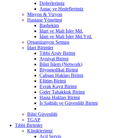
Değerlerimiz
Amaç ve Hedeflerimiz
Misyon & Vizyon
Hastane Yönetimi
Başhekim
İdari ve Mali İşler Md.
İdari ve Mali İşler Md.Yrd.
Organizasyon Şeması
İdari Birimler
Tıbbi Arşiv Birimi
Ayniyat Birimi
Bilgi İşlem (Network)
Biyomedikal Birimi
Çalışan Hakları Birimi
Eğitim Birimi
Evrak Kayıt Birimi
Gider Tahakkuk Birimi
Hasta Hakları Birimi
İş Sağlığı ve Güvenliği Birimi
Bilgi Güvenliği
TGAP
Tıbbi Birimler
Kliniklerimiz
Acil Servis