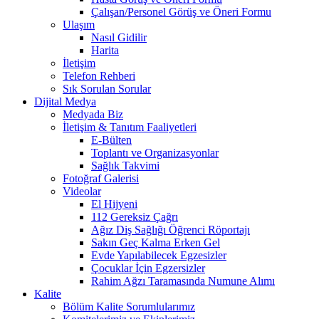
Çalışan/Personel Görüş ve Öneri Formu
Ulaşım
Nasıl Gidilir
Harita
İletişim
Telefon Rehberi
Sık Sorulan Sorular
Dijital Medya
Medyada Biz
İletişim & Tanıtım Faaliyetleri
E-Bülten
Toplantı ve Organizasyonlar
Sağlık Takvimi
Fotoğraf Galerisi
Videolar
El Hijyeni
112 Gereksiz Çağrı
Ağız Diş Sağlığı Öğrenci Röportajı
Sakın Geç Kalma Erken Gel
Evde Yapılabilecek Egzesizler
Çocuklar İçin Egzersizler
Rahim Ağzı Taramasında Numune Alımı
Kalite
Bölüm Kalite Sorumlularımız