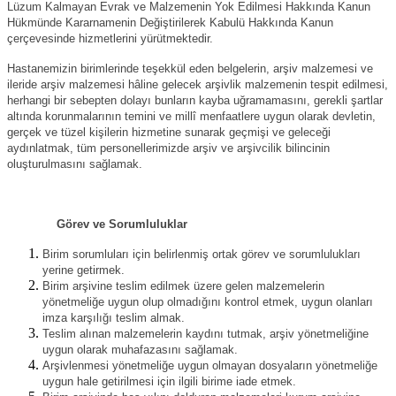
Lüzum Kalmayan Evrak ve Malzemenin Yok Edilmesi Hakkında Kanun
Hükmünde Kararnamenin Değiştirilerek Kabulü Hakkında Kanun
çerçevesinde hizmetlerini yürütmektedir.
Hastanemizin birimlerinde teşekkül eden belgelerin, arşiv malzemesi ve
ileride arşiv malzemesi hâline gelecek arşivlik malzemenin tespit edilmesi,
herhangi bir sebepten dolayı bunların kayba uğramamasını, gerekli şartlar
altında korunmalarının temini ve millî menfaatlere uygun olarak devletin,
gerçek ve tüzel kişilerin hizmetine sunarak geçmişi ve geleceği
aydınlatmak, tüm personellerimizde arşiv ve arşivcilik bilincinin
oluşturulmasını sağlamak.
Görev ve Sorumluluklar
Birim sorumluları için belirlenmiş ortak görev ve sorumlulukları
yerine getirmek.
Birim arşivine teslim edilmek üzere gelen malzemelerin
yönetmeliğe uygun olup olmadığını kontrol etmek, uygun olanları
imza karşılığı teslim almak.
Teslim alınan malzemelerin kaydını tutmak, arşiv yönetmeliğine
uygun olarak muhafazasını sağlamak.
Arşivlenmesi yönetmeliğe uygun olmayan dosyaların yönetmeliğe
uygun hale getirilmesi için ilgili birime iade etmek.