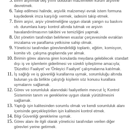
Birim arşivinde beş yılını dolduran malzemeleri kurum arşivine
devretmek.
Talep edilmesi halinde, arşivlik malzemeyi evrak istem formuna
kaydederek imza karşılığı vermek, iadesini takip etmek.
Birim arşivi, arşiv yönetmeliğine uygun olarak yangın su baskını
vb. durumlara karşı kontrol altında tutmak ve arşivin
havalandırılmasının takibini ve temizliğini yapmak.
Üst yönetim tarafından belirlenen esaslar çerçevesinde evrakları
imzalama ve paraflama yetkisine sahip olmak.
Yöneticisi tarafından görevlendirildiği toplantı, eğitim, komisyon,
komite vb. çalışma gruplarında yer almak.
Birimin görev alanına giren konularda meydana gelebilecek standart
dışı iş ve işlemlerin giderilmesi ve sürekli iyileştirme amacıyla;
'Düzeltici Faaliyet' ve 'Önleyici Faaliyet' çalışmalarına katılmak.
İş sağlığı ve iş güvenliği kurallarına uymak, sorumluluğu altında
bulunan ya da birlikte çalıştığı kişilerin söz konusu kurallara
uymalarını sağlamak.
Görev ve sorumluluk alanındaki faaliyetlerin mevcut İç Kontrol
Sisteminin tanım ve gereklerine uygun olarak yürütülmesini
sağlamak.
Yaptığı işin kalitesinden sorumlu olmak ve kendi sorumluluk alanı
içerisinde gerçekleştirilen işin kalitesini kontrol etmek.
Bilgi Güvenliği gereklerine uymak.
Görev alanı ile ilgili olarak yöneticisi tarafından verilen diğer
görevleri yerine getirmek.