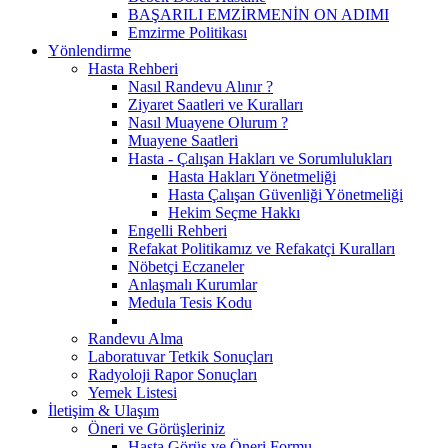
BAŞARILI EMZİRMENİN ON ADIMI
Emzirme Politikası
Yönlendirme
Hasta Rehberi
Nasıl Randevu Alınır ?
Ziyaret Saatleri ve Kuralları
Nasıl Muayene Olurum ?
Muayene Saatleri
Hasta - Çalışan Hakları ve Sorumlulukları
Hasta Hakları Yönetmeliği
Hasta Çalışan Güvenliği Yönetmeliği
Hekim Seçme Hakkı
Engelli Rehberi
Refakat Politikamız ve Refakatçi Kuralları
Nöbetçi Eczaneler
Anlaşmalı Kurumlar
Medula Tesis Kodu
Randevu Alma
Laboratuvar Tetkik Sonuçları
Radyoloji Rapor Sonuçları
Yemek Listesi
İletişim & Ulaşım
Öneri ve Görüşleriniz
Hasta Görüş ve Öneri Formu