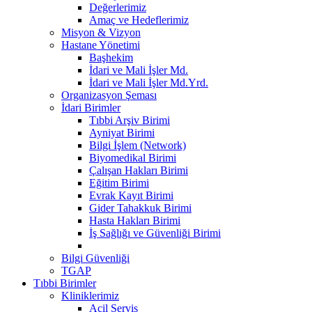
Değerlerimiz
Amaç ve Hedeflerimiz
Misyon & Vizyon
Hastane Yönetimi
Başhekim
İdari ve Mali İşler Md.
İdari ve Mali İşler Md.Yrd.
Organizasyon Şeması
İdari Birimler
Tıbbi Arşiv Birimi
Ayniyat Birimi
Bilgi İşlem (Network)
Biyomedikal Birimi
Çalışan Hakları Birimi
Eğitim Birimi
Evrak Kayıt Birimi
Gider Tahakkuk Birimi
Hasta Hakları Birimi
İş Sağlığı ve Güvenliği Birimi
Bilgi Güvenliği
TGAP
Tıbbi Birimler
Kliniklerimiz
Acil Servis