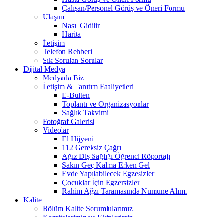
Çalışan/Personel Görüş ve Öneri Formu
Ulaşım
Nasıl Gidilir
Harita
İletişim
Telefon Rehberi
Sık Sorulan Sorular
Dijital Medya
Medyada Biz
İletişim & Tanıtım Faaliyetleri
E-Bülten
Toplantı ve Organizasyonlar
Sağlık Takvimi
Fotoğraf Galerisi
Videolar
El Hijyeni
112 Gereksiz Çağrı
Ağız Diş Sağlığı Öğrenci Röportajı
Sakın Geç Kalma Erken Gel
Evde Yapılabilecek Egzesizler
Çocuklar İçin Egzersizler
Rahim Ağzı Taramasında Numune Alımı
Kalite
Bölüm Kalite Sorumlularımız