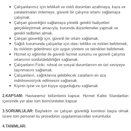
Çalışanlarımız için tehlikeli ve riskli durumları azaltmaya, kaza ve
yaralanmaları önlemeye, güvenli bir çalışma ortamı sağlamaya
çalışmak.
Çalışan güvenliğini sağlamaya yönelik gerekli faaliyetleri
gerçekleştirmek amacıyla, kurumda düzenlemeler yapmak ve
gerekli tedbirleri almak,
Çalışan güvenliği için, güvenli bir ortam sağlamak,
Sağlık kurumunda çalışanlar için olası tehlike ve riskleri belirlemek,
bu risklerin giderilmesi için uygun yöntem ve teknikleri belirlemek
Hizmet içi eğitimler ile güvenli hizmet sunumu ve güvenli çalışma
ortamının sürdürülebilirliğini sağlamak.
Çalışanların Fiziki, ruhsal ve sosyal durumlarının en üst seviyeye
taşınmasını sağlamak.
Çalışanların, sağlıklarına gelebilecek zararların en aza
indirilmesini/yok edilmesini sağlamak
Kişinin işine ve işin kişiye uygunluğunu sağlamak
2.KAPSAM:
Hastanemiz bölümlerini kapsar. Hizmet Kalite Standartları
içerisinde yer alan tüm birim/üniteleri kapsar.
3.SORUMLULAR:
Başhekim ve çalışan güvenliği komitesi başta olmak
üzere tüm personel bu prosedürün uygulanmasından sorumludur.
4.TANIMLAR: