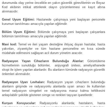
durumunda olay yerine öncelikle en yakın güvenlik görevlilerinin ve Beyaz
Kod ekibinin intikal ettirilerek olayın çözümlenmesi ve kayıt altına
alınmasıdır.
Genel Uyum Eğitimi:
Hastanede çalışmaya yeni başlayan personele
kurumun tanıtılması amacıyla yapılan eğitimdir.
Bölüm Uyum Eğitimi:
Bölümde çalışmaya yeni başlayan çalışanlara
bölümün tanıtılması amacıyla yapılan eğitimdir.
Mavi kod:
Temel ve ileri yaşam desteğine ihtiyaç duyan hastalar, hasta
yakınları, ziyaretçiler ve tüm hastane personeline en kısa sürede
müdahale edilmesini sağlayan acil durum yönetim aracıdır.
Radyasyon Yayan Cihazların Bulunduğu Alanlar:
Görüntüleme
hizmetlerinin sunulduğu bölümler, anjiyografi ünitesi, ameliyathanede
skopi ile işlem yapılan alanlardır. Bu alanların tümünde radyasyon güvenlik
önlemleri alınmalıdır.
Radyasyon Uyarı Levhaları:
Radyasyon yayan cihazların bulunduğu
alanların girişinde ve radyasyonlu alanlarda uyarı amacı ile kullanılan
temel radyasyon simgeleri ve radyasyona maruz kalma tehlikesini
anlaşılabilir şekilde gösteren simge ve renkleri taşıyan işaretlerdir.
Kurşun Koruyucular:
Radyasyonlu alanlarda; hastaların, hasta