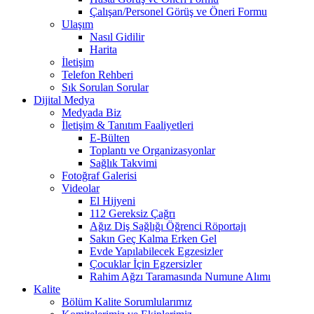
Çalışan/Personel Görüş ve Öneri Formu
Ulaşım
Nasıl Gidilir
Harita
İletişim
Telefon Rehberi
Sık Sorulan Sorular
Dijital Medya
Medyada Biz
İletişim & Tanıtım Faaliyetleri
E-Bülten
Toplantı ve Organizasyonlar
Sağlık Takvimi
Fotoğraf Galerisi
Videolar
El Hijyeni
112 Gereksiz Çağrı
Ağız Diş Sağlığı Öğrenci Röportajı
Sakın Geç Kalma Erken Gel
Evde Yapılabilecek Egzesizler
Çocuklar İçin Egzersizler
Rahim Ağzı Taramasında Numune Alımı
Kalite
Bölüm Kalite Sorumlularımız