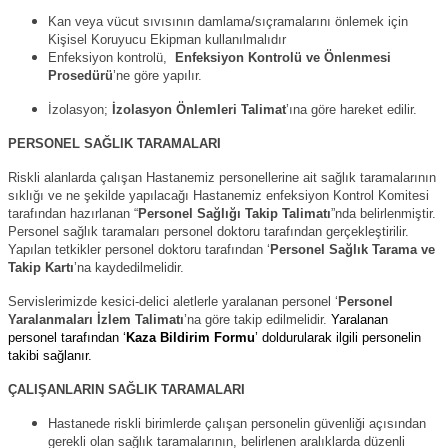
Kan veya vücut sıvısının damlama/sıçramalarını önlemek için
Kişisel Koruyucu Ekipman kullanılmalıdır
Enfeksiyon kontrolü,
Enfeksiyon Kontrolü ve Önlenmesi
Prosedürü
’ne göre yapılır.
İzolasyon;
İzolasyon Önlemleri Talimat
’ına göre hareket edilir.
PERSONEL SAĞLIK TARAMALARI
Riskli alanlarda çalışan Hastanemiz personellerine ait sağlık taramalarının
sıklığı ve ne şekilde yapılacağı Hastanemiz enfeksiyon Kontrol Komitesi
tarafından hazırlanan “
Personel Sağlığı Takip Talimatı
”nda belirlenmiştir.
Personel sağlık taramaları personel doktoru tarafından gerçekleştirilir.
Yapılan tetkikler personel doktoru tarafından ‘
Personel Sağlık Tarama ve
Takip Kartı
’na kaydedilmelidir.
Servislerimizde kesici-delici aletlerle yaralanan personel ‘
Personel
Yaralanmaları İzlem Talimatı
’na göre takip edilmelidir.
Yaralanan
personel tarafından ‘
Kaza Bildirim Formu
’ doldurularak ilgili personelin
takibi sağlanır.
ÇALIŞANLARIN SAĞLIK TARAMALARI
Hastanede riskli birimlerde çalışan personelin güvenliği açısından
gerekli olan sağlık taramalarının, belirlenen aralıklarda düzenli