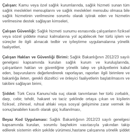
Çalışan:
Kamu veya özel sağlık kurumlarında, sağlık hizmeti sunan tüm
sağlık meslekleri mensuplarını ve sağlık meslekleri mensubu olmasa bile
sağlık hizmetinin verilmesine sorumlu olarak iştirak eden ve hizmetin
verilmesine destek sağlayan kimseleri,
Çalışan Güvenliği:
Sağlık hizmeti sunumu esnasında çalışanların fiziksel
veya sözel şiddete maruz kalmalarına yol açabilecek her türlü işlem ve
süreçler ile ilgili alınacak tedbir ve iyileştirme uygulamalarına yönelik
faaliyetleri,
Çalışan Hakları ve Güvenliği Birimi:
Sağlık Bakanlığının 2012/23 sayılı
genelgesi kapsamında kurulan sağlık kurum ve kuruluşlarında,
çalışanların hakları ve güvenliğine yönelik talep ve şikâyetlerini kabul
eden, başvurularını değerlendirerek raporlayan, raporları ilgili birimlere ve
bakanlığa ileten, gerekli düzeltici ve önleyici faaliyetlerin başlatılmasını ve
takibini sağlayan birimi,
Şiddet:
Türk Ceza Kanunu’nda suç olarak tanımlanan her türlü zorbalık,
darp, cebir, tehdit, hakaret ve taciz şeklinde ortaya çıkan ve kişilerin
fiziksel, zihinsel, ruhsal ahlaki veya sosyal gelişimine zarar vermek ile
sonuçlanabilen kasıtlı olarak güç kullanılması,
Beyaz Kod Uygulaması:
Sağlık Bakanlığının 2012/23 sayılı genelgesi
kapsamında kurulan, sorumlu başhekim vasıtasıyla yakından takip
edilerek sistemin etkin şekilde yürümesi,hastane çalışanına yönelik şiddet