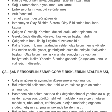
Kan ve vücut sıvılarıyla bulaşma risklerinin azaltılması,
Sağlık taramalarının yapılması konularını
Enfeksiyonların kontrolü ve önlenmesi
Atık Yönetimi
Temel yaşam desteği güvenliği
İstenmeyen Olay Bildirim Sistemi Olay Bildirimleri konularını
kapsar.
Çalışan Güvenliği Komitesi düzenli aralıklarla toplanmalıdır.
Gerektiğinde düzeltici-önleyici faaliyetleri başlatmalıdır.
Çalışanlara konu ile ilgili eğitim düzenlemelidir.
Kalite Yönetim Birimi tarafından iletilen olay bildirimlerine yönelik
kök neden analizi yapar, gerektiğinde düzeltici önleyici faaliyetleri
başlatır. Olay bildirimine ilişkin analiz sonuçları ve yapılan
faaliyetlerini Kalite Yönetim Birimine gönderir. Çalışanlara konu ile
ilgili eğitim düzenler.
ÇALIŞAN PERSONELİN ZARAR GÖRME RİSKLERİNİN AZALTILMASI,
Çalışan güvenliği açısından düzenlemeler yapılmalıdır.
Bölümlerdeki belirlenen olası tehlike ve risklere göre önlemler
alınmalıdır.
Hastanemizde bölüm bazında risk değerlendirmesi yapılmakta olup;
riskler radyasyon, gürültü, tehlikeli maddeler kanserojen/mutajen
maddeler, tıbbi atıklar, enfeksiyon, alerjen maddeler, ergonomi,
şiddet, iletişim çatışmaları şeklinde belirlenmiştir.