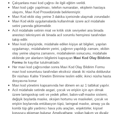
Çalışanlara mavi kod çağrısı ile ilgili eğitim verildi.
Mavi kod çağrı yapılması, telefon numaraları, ekiplerin hastaya
ulaşımı, Mavi Kod Prosedüründe belirlenmiştir.
Mavi Kod ekibi olay yerine 3 dakika içerisinde ulaşmak zorundadır.
Mavi Kod ekibi uygulamalarda kullanılmak üzere acil müdahale
setini yanında götürmelidir.
Acil müdahale setinin miat ve kritik stok seviyeleri ana binada
anestezi teknisyeni ek binada acil sorumlu hemşiresi tarafından
takip edilir.
Mavi kod işleyişinde, müdahale edilen kişiye ait bilgileri, yapılan
uygulamayı, müdahalenin yerini, çağrının yapıldığı zamanı, ekibin
olay yerine ulaşma zamanını, müdahalenin sonucunu, müdahale
ekibinde yer alanların bilgilerini kapsayan
Mavi Kod Olay Bildirim
Formu
ile kayıtlar tutulmaktadır.
Her mavi kod çağrısından sonra Mavi Kod Olay Bildirim Formu
mavi kod sorumlusu tarafından eksiksiz olarak iki nüsha doldurulur.
Bir nüshası Kalite Yönetim Birimine teslim edilir, ikinci nüsha hasta
dosyasına konur.
Mavi kod yönetimi kapsamında her dönem en az 1 tatbikat yapılır.
Acil müdahale setinde asgari, çocuk ve erişkin için ayrı olmak
üzere laringoskop seti ve yedek pilleri, balon-valf-maske sistemi,
değişik boylarda maske, oksijen hortumu ve maskeleri, çocuk ve
erişkin boylarında entübasyon tüpü, laringeal maske, airway ya da
kombi tüp gibi yardımcı hava yolu araçları, enjektörler, kişisel
koruyucu ekipman bulunur. Ameliyathane, yoğun bakım ve diyaliz