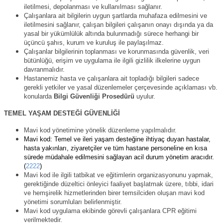
iletilmesi, depolanması ve kullanılması sağlanır.
Çalışanlara ait bilgilerin uygun şartlarda muhafaza edilmesini ve
iletilmesini sağlanır, çalışan bilgileri çalışanın onayı dışında ya da
yasal bir yükümlülük altında bulunmadığı sürece herhangi bir
üçüncü şahıs, kurum ve kuruluş ile paylaşılmaz.
Çalışanlar bilgilerinin toplanması ve korunmasında güvenlik, veri
bütünlüğü, erişim ve uygulama ile ilgili gizlilik ilkelerine uygun
davranmalıdır.
Hastanemiz hasta ve çalışanlara ait topladığı bilgileri sadece
gerekli yetkiler ve yasal düzenlemeler çerçevesinde açıklaması vb.
konularda
Bilgi Güvenliği Prosedürü
uyulur.
TEMEL YAŞAM DESTEĞİ GÜVENLİĞİ
Mavi kod yönetimine yönelik düzenleme yapılmalıdır.
Mavi kod: Temel ve ileri yaşam desteğine ihtiyaç duyan hastalar,
hasta yakınları, ziyaretçiler ve tüm hastane personeline en kısa
sürede müdahale edilmesini sağlayan acil durum yönetim aracıdır.
(
2222
)
Mavi kod ile ilgili tatbikat ve eğitimlerin organizasyonunu yapmak,
gerektiğinde düzeltici önleyici faaliyet başlatmak üzere, tıbbi, idari
ve hemşirelik hizmetlerinden birer temsilciden oluşan mavi kod
yönetimi sorumluları belirlenmiştir.
Mavi kod uygulama ekibinde görevli çalışanlara CPR eğitimi
verilmektedir.