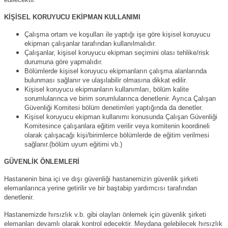
edilecektir.
KİŞİSEL KORUYUCU EKİPMAN KULLANIMI
Çalışma ortam ve koşulları ile yaptığı işe göre kişisel koruyucu
ekipman çalışanlar tarafından kullanılmalıdır.
Çalışanlar, kişisel koruyucu ekipman seçimini olası tehlike/risk
durumuna göre yapmalıdır.
Bölümlerde kişisel koruyucu ekipmanların çalışma alanlarında
bulunması sağlanır ve ulaşılabilir olmasına dikkat edilir.
Kişisel koruyucu ekipmanların kullanımları, bölüm kalite
sorumlularınca ve birim sorumlularınca denetlenir. Ayrıca Çalışan
Güvenliği Komitesi bölüm denetimleri yaptığında da denetler.
Kişisel koruyucu ekipman kullanımı konusunda Çalışan Güvenliği
Komitesince çalışanlara eğitim verilir veya komitenin koordineli
olarak çalışacağı kişi/birimlerce bölümlerde de eğitim verilmesi
sağlanır.(bölüm uyum eğitimi vb.)
GÜVENLİK ÖNLEMLERİ
Hastanenin bina içi ve dışı güvenliği hastanemizin güvenlik şirketi
elemanlarınca yerine getirilir ve bir baştabip yardımcısı tarafından
denetlenir.
Hastanemizde hırsızlık v.b. gibi olayları önlemek için güvenlik şirketi
elemanları devamlı olarak kontrol edecektir. Meydana gelebilecek hırsızlık