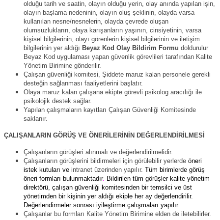
olduğu tarih ve saatin, olayın olduğu yerin, olay anında yapılan işin,
olayın başlama nedeninin, olayın oluş şeklinin, olayda varsa
kullanılan nesne/nesnelerin, olayda çevrede oluşan
olumsuzlukların, olaya karışanların yaşının, cinsiyetinin, varsa
kişisel bilgilerinin, olayı görenlerin kişisel bilgilerinin ve iletişim
bilgilerinin yer aldığı
Beyaz Kod Olay Bildirim Formu
doldurulur
Beyaz Kod uygulaması yapan güvenlik görevlileri tarafından Kalite
Yönetim Birimine gönderilir.
Çalışan güvenliği komitesi, Şiddete maruz kalan personele gerekli
desteğin sağlanması faaliyetlerini başlatır.
Olaya maruz kalan çalışana ekipte görevli psikolog aracılığı ile
psikolojik destek sağlar.
Yapılan çalışmaların kayıtları Çalışan Güvenliği Komitesinde
saklanır.
ÇALIŞANLARIN GÖRÜŞ VE ÖNERİLERİNİN DEĞERLENDİRİLMESİ
Çalışanların görüşleri alınmalı ve değerlendirilmelidir.
Çalışanların görüşlerini bildirmeleri için görülebilir yerlerde
öneri
istek kutuları ve
intranet üzerinden yapılır.
Tüm birimlerde görüş
öneri formları bulunmaktadır
.
Bildirilen tüm görüşler kalite yönetim
direktörü, çalışan güvenliği komitesinden bir temsilci ve üst
yönetimden bir kişinin yer aldığı ekiple her ay değerlendirilir.
Değerlendirmeler sonrası iyileştirme çalışmaları yapılır.
Çalışanlar bu formları Kalite Yönetim Birimine elden de iletebilirler.