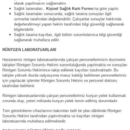
olarak yapılmasını sağlamaktır.
Sağlık taramaları,
Kişisel Sağlık Kartı Formu
’na göre yapılır.
Sağlık taramaları sonucunda, sağlık tarama sonuçları ilgili
uzmanlar tarafından değerlendirilir. Çalışanlar sonuçlar hakkında
değerlendirmeyi yapan hekim tarafından bilgi güvenliği sağlanarak
bilgilendirilir.
Sağlık tarama kayıtları, ilgili bölüm sorumlularınca bilgi güvenliği
sağlanarak muhafaza edilir.
RÖNTGEN LABORATUARLARI
Hastanemiz röntgen laboratuarlarında çalışan personellerimizin dozimetre
takipleri Röntgen Sorumlu Hekimi sorumluluğunda yapılmakta ve sonuçları
Röntgen Sorumlu Hekimince takip edilerek kayıtları tutulmaktadır. Bu
takipte yüksek dozda radyasyona maruz kaldığı belirlenen personellerimiz
için yapılacak işlemler Röntgen Sorumlu Hekimi ve personel doktoru
tarafından belirlenir.
Röntgen laboratuarlarında çalışan personellerimiz kurşun yelek kullanmak
zorunda olup, yeteri miktarda kurşun yelek temin edilmiş durumdadır.
Tüm görüntüleme cihazlarının bakımları belli bir plan dâhilinde Röntgen
Sorumlu Hekimi tarafından yaptırılmakta ve kayıtları röntgen
laboratuarında muhafaza edilmektedir.