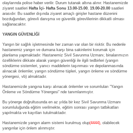
olaylarında polise haber verilir. Durum tutanak altına alınır. Hastanemizde
ziyaret saatleri
Hafta İçi- Hafta Sonu 13.00-15.00
,
19.00-20.00
saatleri
arasıdır. Bu saatler dışında ziyaret amaçlı girişler hastane düzenini
bozduğundan, görevli danışma ve güvenlik görevlilerinin dikkatli olması
sağlanacaktır.
YANGIN GÜVENLİĞİ
Yangın bir sağlık işletmesinde her zaman var olan bir risktir. Bu nedenle
hastanemiz yangın ve dumana karşı bina sakinlerini korumak için
planlama yapmaktadır. Hastanemiz Sivil Savunma Uzmanı; binalarımızın
özelliklerini dikkate alarak yangın güvenliği ile ilgili tedbirleri (yangın
söndürme sistemleri, yanıcı maddelerin taşınması ve depolanmasında
alınacak önlemler, yangın söndürme tüpleri, yangın önleme ve söndürme
yönergesi, vb) almaktadır.
Hastanemizde yangına karşı alınacak önlemler ve sorumluları “Yangın
Önleme ve Söndürme Yönergesi” nde tanımlanmıştır.
Bu yönerge doğrultusunda en az yılda bir kez Sivil Savunma Uzmanı
sorumluluğunda eğitim verilmekte, eğitim sonrası yangın tatbikatları
yapılmakta ve kayıtları tutulmaktadır.
Hastanemizde yangın alarm sistemi kurulmuş olup
(4444),
olabilecek
yangınlar için önlem alınmıştır.