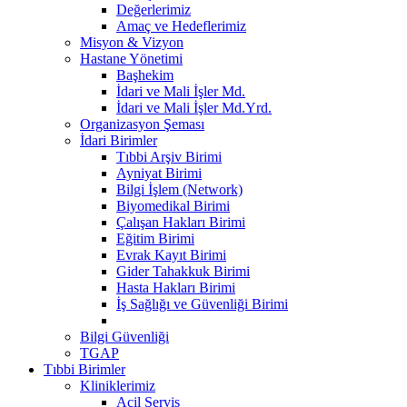
Değerlerimiz
Amaç ve Hedeflerimiz
Misyon & Vizyon
Hastane Yönetimi
Başhekim
İdari ve Mali İşler Md.
İdari ve Mali İşler Md.Yrd.
Organizasyon Şeması
İdari Birimler
Tıbbi Arşiv Birimi
Ayniyat Birimi
Bilgi İşlem (Network)
Biyomedikal Birimi
Çalışan Hakları Birimi
Eğitim Birimi
Evrak Kayıt Birimi
Gider Tahakkuk Birimi
Hasta Hakları Birimi
İş Sağlığı ve Güvenliği Birimi
Bilgi Güvenliği
TGAP
Tıbbi Birimler
Kliniklerimiz
Acil Servis