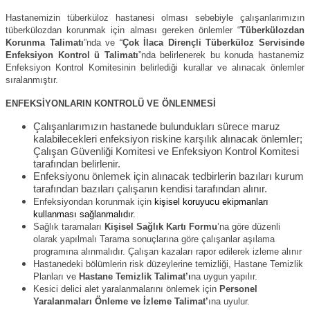
Hastanemizin tüberküloz hastanesi olması sebebiyle çalışanlarımızın
tüberkülozdan korunmak için alması gereken önlemler “
Tüberkülozdan
Korunma Talimatı
”nda ve “
Çok İlaca Dirençli Tüberküloz Servisinde
Enfeksiyon Kontrol ü Talimatı
”nda belirlenerek bu konuda hastanemiz
Enfeksiyon Kontrol Komitesinin belirlediği kurallar ve alınacak önlemler
sıralanmıştır.
ENFEKSİYONLARIN KONTROLÜ VE ÖNLENMESİ
Çalışanlarımızın hastanede bulundukları sürece maruz
kalabilecekleri enfeksiyon riskine karşılık alınacak önlemler;
Çalışan Güvenliği Komitesi ve Enfeksiyon Kontrol Komitesi
tarafından belirlenir.
Enfeksiyonu önlemek için alınacak tedbirlerin bazıları kurum
tarafından bazıları çalışanın kendisi tarafından alınır.
Enfeksiyondan korunmak için
kişisel koruyucu ekipmanları
kullanması sağlanmalıdır.
Sağlık taramaları
Kişisel Sağlık Kartı Formu
’na göre düzenli
olarak yapılmalı Tarama sonuçlarına göre çalışanlar aşılama
programına alınmalıdır. Çalışan kazaları rapor edilerek izleme alınır
Hastanedeki bölümlerin risk düzeylerine temizliği, Hastane Temizlik
Planları ve
Hastane Temizlik Talimat’ı
na uygun yapılır.
Kesici delici alet yaralanmalarını önlemek için
Personel
Yaralanmaları Önleme ve İzleme Talimat’
ına uyulur.