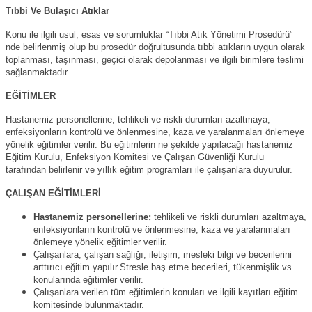
Tıbbi Ve Bulaşıcı Atıklar
Konu ile ilgili usul, esas ve sorumluklar “Tıbbi Atık Yönetimi Prosedürü”
nde belirlenmiş olup bu prosedür doğrultusunda tıbbi atıkların uygun olarak
toplanması, taşınması, geçici olarak depolanması ve ilgili birimlere teslimi
sağlanmaktadır.
EĞİTİMLER
Hastanemiz personellerine; tehlikeli ve riskli durumları azaltmaya,
enfeksiyonların kontrolü ve önlenmesine, kaza ve yaralanmaları önlemeye
yönelik eğitimler verilir. Bu eğitimlerin ne şekilde yapılacağı hastanemiz
Eğitim Kurulu, Enfeksiyon Komitesi ve Çalışan Güvenliği Kurulu
tarafından belirlenir ve yıllık eğitim programları ile çalışanlara duyurulur.
ÇALIŞAN EĞİTİMLERİ
Hastanemiz personellerine;
tehlikeli ve riskli durumları azaltmaya,
enfeksiyonların kontrolü ve önlenmesine, kaza ve yaralanmaları
önlemeye yönelik eğitimler verilir.
Çalışanlara, çalışan sağlığı, iletişim, mesleki bilgi ve becerilerini
arttırıcı eğitim yapılır.Stresle baş etme becerileri, tükenmişlik vs
konularında eğitimler verilir.
Çalışanlara verilen tüm eğitimlerin konuları ve ilgili kayıtları eğitim
komitesinde bulunmaktadır.