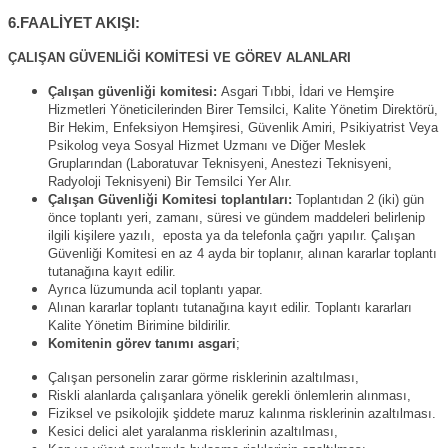
6.FAALİYET AKIŞI:
ÇALIŞAN GÜVENLİĞİ KOMİTESİ VE GÖREV ALANLARI
Çalışan güvenliği komitesi:
Asgari Tıbbi, İdari ve Hemşire
Hizmetleri Yöneticilerinden Birer Temsilci, Kalite Yönetim Direktörü,
Bir Hekim, Enfeksiyon Hemşiresi, Güvenlik Amiri, Psikiyatrist Veya
Psikolog veya Sosyal Hizmet Uzmanı ve Diğer Meslek
Gruplarından (Laboratuvar Teknisyeni, Anestezi Teknisyeni,
Radyoloji Teknisyeni) Bir Temsilci Yer Alır.
Çalışan Güvenliği Komitesi toplantıları:
Toplantıdan 2 (iki) gün
önce toplantı yeri, zamanı, süresi ve gündem maddeleri belirlenip
ilgili kişilere yazılı, eposta ya da telefonla çağrı yapılır. Çalışan
Güvenliği Komitesi en az 4 ayda bir toplanır, alınan kararlar toplantı
tutanağına kayıt edilir.
Ayrıca lüzumunda acil toplantı yapar.
Alınan kararlar toplantı tutanağına kayıt edilir. Toplantı kararları
Kalite Yönetim Birimine bildirilir.
Komitenin görev tanımı asgari
;
Çalışan personelin zarar görme risklerinin azaltılması,
Riskli alanlarda çalışanlara yönelik gerekli önlemlerin alınması,
Fiziksel ve psikolojik şiddete maruz kalınma risklerinin azaltılması.
Kesici delici alet yaralanma risklerinin azaltılması,