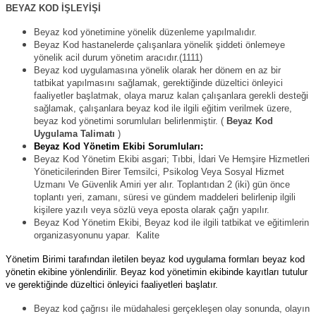
BEYAZ KOD İŞLEYİŞİ
Beyaz kod yönetimine yönelik düzenleme yapılmalıdır.
Beyaz Kod hastanelerde çalışanlara yönelik şiddeti önlemeye
yönelik acil durum yönetim aracıdır.(1111)
Beyaz kod uygulamasına yönelik olarak her dönem en az bir
tatbikat yapılmasını sağlamak, gerektiğinde düzeltici önleyici
faaliyetler başlatmak, olaya maruz kalan çalışanlara gerekli desteği
sağlamak, çalışanlara beyaz kod ile ilgili eğitim verilmek üzere,
beyaz kod yönetimi sorumluları belirlenmiştir. (
Beyaz Kod
Uygulama Talimatı
)
Beyaz Kod Yönetim Ekibi Sorumluları:
Beyaz Kod Yönetim Ekibi asgari; Tıbbi, İdari Ve Hemşire Hizmetleri
Yöneticilerinden Birer Temsilci, Psikolog Veya Sosyal Hizmet
Uzmanı Ve Güvenlik Amiri yer alır. Toplantıdan 2 (iki) gün önce
toplantı yeri, zamanı, süresi ve gündem maddeleri belirlenip ilgili
kişilere yazılı veya sözlü veya eposta olarak çağrı yapılır.
Beyaz Kod Yönetim Ekibi, Beyaz kod ile ilgili tatbikat ve eğitimlerin
organizasyonunu yapar. Kalite
Yönetim Birimi tarafından iletilen beyaz kod uygulama formları beyaz kod
yönetin ekibine yönlendirilir. Beyaz kod yönetimin ekibinde kayıtları tutulur
ve gerektiğinde düzeltici önleyici faaliyetleri başlatır.
Beyaz kod çağrısı ile müdahalesi gerçekleşen olay sonunda, olayın