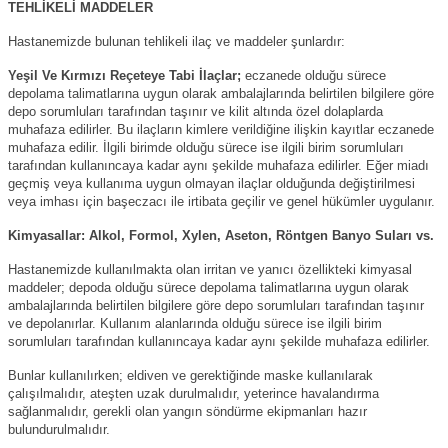
TEHLİKELİ MADDELER
Hastanemizde bulunan tehlikeli ilaç ve maddeler şunlardır:
Yeşil Ve Kırmızı Reçeteye Tabi İlaçlar;
eczanede olduğu sürece
depolama talimatlarına uygun olarak ambalajlarında belirtilen bilgilere göre
depo sorumluları tarafından taşınır ve kilit altında özel dolaplarda
muhafaza edilirler. Bu ilaçların kimlere verildiğine ilişkin kayıtlar eczanede
muhafaza edilir. İlgili birimde olduğu sürece ise ilgili birim sorumluları
tarafından kullanıncaya kadar aynı şekilde muhafaza edilirler. Eğer miadı
geçmiş veya kullanıma uygun olmayan ilaçlar olduğunda değiştirilmesi
veya imhası için başeczacı ile irtibata geçilir ve genel hükümler uygulanır.
Kimyasallar: Alkol, Formol, Xylen, Aseton, Röntgen Banyo Suları vs.
Hastanemizde kullanılmakta olan irritan ve yanıcı özellikteki kimyasal
maddeler; depoda olduğu sürece depolama talimatlarına uygun olarak
ambalajlarında belirtilen bilgilere göre depo sorumluları tarafından taşınır
ve depolanırlar. Kullanım alanlarında olduğu sürece ise ilgili birim
sorumluları tarafından kullanıncaya kadar aynı şekilde muhafaza edilirler.
Bunlar kullanılırken; eldiven ve gerektiğinde maske kullanılarak
çalışılmalıdır, ateşten uzak durulmalıdır, yeterince havalandırma
sağlanmalıdır, gerekli olan yangın söndürme ekipmanları hazır
bulundurulmalıdır.