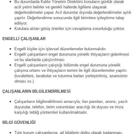
Bu durumlarda Kalite Yönetim Direktörü konuların günlük olarak
acili yetini belirler ve gerekli hallerde ilgililere ulaşarak
değerlendirmeler yapar. Acil durumlar dışında değerlendirmeler aylık
yapılır. Değerlendirme sonucunda ilgili birimlere iyileştirme talep
ediliyor.
Kutulara atılan görüş öneriler için cevaplama zorunluluğu yoktur.
ENGELLİ ÇALIŞANLAR
Engelli kişiler için işlevsel düzenlemeler bulunmalıdır.
Engelli çalışanların engel durumuna yönelik ihtiyaçların giderilmesi
ve bu alanlarda çalıştırılması
Engelli çalışanların çalıştığı bölümde engel durumuna yönelik
çalışma ortamı ve ihtiyaçların temini ile ilgili düzenlemeler yapılır.
(tuvaletlere, lavabolar ve tutunma barları yerleştirilmiş, asansörün
olması vs.)
ÇALIŞANLARIN BİLGİLENDİRİLMESİ
Çalışanların bilgilendirilmesi amacıyla; ilan panoları, anons, yazılı
duyurular, telefon, birim sorumluları aracılığı ile duyuru ve imza
karşılığı tebliğ yöntemleri kullanılmaktadır.
BİLGİ GÜVENLİĞİ
Tüm kurum çalışanlarına, ait bilgilerin doğru olarak toplanması,