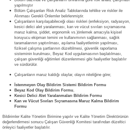
Bölüm bazında ve çalışanların ünvanına göre risk analiz çalışması
yapılmıştır
Bölüm Çalışanları Risk Analiz Tablolarında tehlike ve riskler ile
Alınması Gerekli Önlemler belirlenmiştir.
Çalışanların karşılaşabileceği olası riskleri (enfeksiyon, radyasyon,
kesici delici alet yaralanması, kan ve vücut sıvıları sıçramasına
maruz kalma, şiddet, ergonomik vs.)önlemek amacıyla kişisel
koruyucu ekipman temini ve kullanımının sağlanması, sağlık
taramalarının yaptırılması, aşılama faaliyetlerinin yapılması,
fiziksel çalışma şartlarının düzeltilmesi, güvenlik raporlama
sisteminin kurulması, Beyaz Kod uygulamasının başlatılması,
çalışan güvenliği eğitimleri düzenlenmesi gibi faaliyetler başlatılır
ve sürdürülür.
Çalışanların maruz kaldığı olaylar, olayın niteliğine göre;
İstenmeyen Olay Bildirim Sistemi Bildirim Formu
Beyaz Kod Olay Bildirim Formu
,
Kesici Delici Alet Yaralanmaları Bildirim Formu
Kan ve Vücut Sıvıları Sıçramasına Maruz Kalma Bildirim
Formu
Bildirimler Kalite Yönetim Birimine yapılır ve Kalite Yönetim Direktörünün
değerlendirmesi sonucu Çalışan Güvenliği Komitesi tarafından düzeltici
önleyici faaliyetler başlatılır.