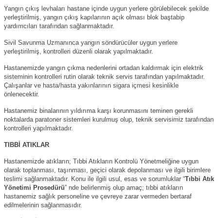
Yangın çıkış levhaları hastane içinde uygun yerlere görülebilecek şekilde
yerleştirilmiş, yangın çıkış kapılarının açık olması blok baştabip
yardımcıları tarafından sağlanmaktadır.
Sivil Savunma Uzmanınca yangın söndürücüler uygun yerlere
yerleştirilmiş, kontrolleri düzenli olarak yapılmaktadır.
Hastanemizde yangın çıkma nedenlerini ortadan kaldırmak için elektrik
sisteminin kontrolleri rutin olarak teknik servis tarafından yapılmaktadır.
Çalışanlar ve hasta/hasta yakınlarının sigara içmesi kesinlikle
önlenecektir.
Hastanemiz binalarının yıldırıma karşı korunmasını teminen gerekli
noktalarda paratoner sistemleri kurulmuş olup, teknik servisimiz tarafından
kontrolleri yapılmaktadır.
TIBBİ ATIKLAR
Hastanemizde atıkların; Tıbbi Atıkların Kontrolü Yönetmeliğine uygun
olarak toplanması, taşınması, geçici olarak depolanması ve ilgili birimlere
teslimi sağlanmaktadır. Konu ile ilgili usul, esas ve sorumluklar “
Tıbbi Atık
Yönetimi Prosedürü
” nde belirlenmiş olup amaç; tıbbi atıkların
hastanemiz sağlık personeline ve çevreye zarar vermeden bertaraf
edilmelerinin sağlanmasıdır.