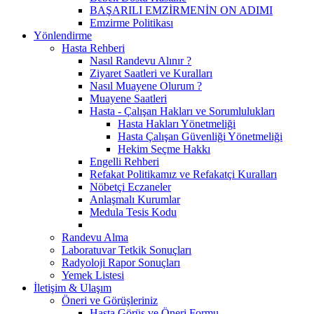
BAŞARILI EMZİRMENİN ON ADIMI
Emzirme Politikası
Yönlendirme
Hasta Rehberi
Nasıl Randevu Alınır ?
Ziyaret Saatleri ve Kuralları
Nasıl Muayene Olurum ?
Muayene Saatleri
Hasta - Çalışan Hakları ve Sorumlulukları
Hasta Hakları Yönetmeliği
Hasta Çalışan Güvenliği Yönetmeliği
Hekim Seçme Hakkı
Engelli Rehberi
Refakat Politikamız ve Refakatçi Kuralları
Nöbetçi Eczaneler
Anlaşmalı Kurumlar
Medula Tesis Kodu
Randevu Alma
Laboratuvar Tetkik Sonuçları
Radyoloji Rapor Sonuçları
Yemek Listesi
İletişim & Ulaşım
Öneri ve Görüşleriniz
Hasta Görüş ve Öneri Formu