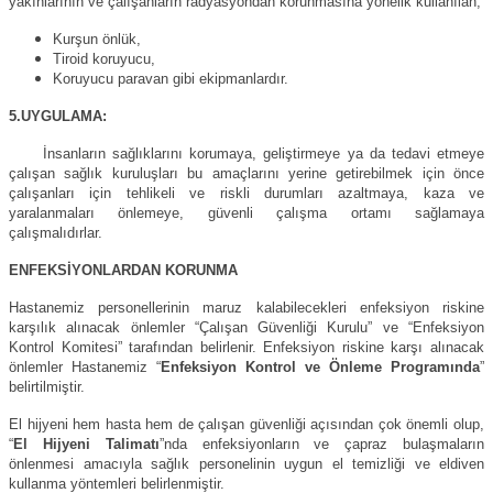
yakınlarının ve çalışanların radyasyondan korunmasına yönelik kullanılan;
Kurşun önlük,
Tiroid koruyucu,
Koruyucu paravan gibi ekipmanlardır.
5.UYGULAMA:
İnsanların sağlıklarını korumaya, geliştirmeye ya da tedavi etmeye
çalışan sağlık kuruluşları bu amaçlarını yerine getirebilmek için önce
çalışanları için tehlikeli ve riskli durumları azaltmaya, kaza ve
yaralanmaları önlemeye, güvenli çalışma ortamı sağlamaya
çalışmalıdırlar.
ENFEKSİYONLARDAN KORUNMA
Hastanemiz personellerinin maruz kalabilecekleri enfeksiyon riskine
karşılık alınacak önlemler “Çalışan Güvenliği Kurulu” ve “Enfeksiyon
Kontrol Komitesi” tarafından belirlenir. Enfeksiyon riskine karşı alınacak
önlemler Hastanemiz “
Enfeksiyon Kontrol ve Önleme Programında
”
belirtilmiştir.
El hijyeni hem hasta hem de çalışan güvenliği açısından çok önemli olup,
“
El Hijyeni Talimatı
”nda enfeksiyonların ve çapraz bulaşmaların
önlenmesi amacıyla sağlık personelinin uygun el temizliği ve eldiven
kullanma yöntemleri belirlenmiştir.