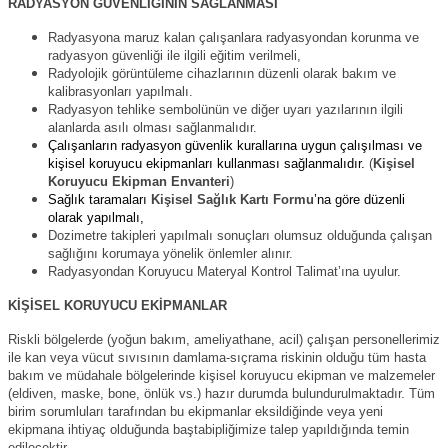
RADYASYON GÜVENLİĞİNİN SAĞLANMASI
Radyasyona maruz kalan çalışanlara radyasyondan korunma ve
radyasyon güvenliği ile ilgili eğitim verilmeli,
Radyolojik görüntüleme cihazlarının düzenli olarak bakım ve
kalibrasyonları yapılmalı.
Radyasyon tehlike sembolünün ve diğer uyarı yazılarının ilgili
alanlarda asılı olması sağlanmalıdır.
Çalışanların radyasyon güvenlik kurallarına uygun çalışılması ve
kişisel koruyucu ekipmanları kullanması sağlanmalıdır.
(
Kişisel
Koruyucu Ekipman Envanteri
)
Sağlık taramaları
Kişisel Sağlık Kartı Formu
’na göre düzenli
olarak yapılmalı,
Dozimetre takipleri yapılmalı sonuçları olumsuz olduğunda çalışan
sağlığını korumaya yönelik önlemler alınır.
Radyasyondan Koruyucu Materyal Kontrol Talimat’ına uyulur.
KİŞİSEL KORUYUCU EKİPMANLAR
Riskli bölgelerde (yoğun bakım, ameliyathane, acil) çalışan personellerimiz
ile kan veya vücut sıvısının damlama-sıçrama riskinin olduğu tüm hasta
bakım ve müdahale bölgelerinde kişisel koruyucu ekipman ve malzemeler
(eldiven, maske, bone, önlük vs.) hazır durumda bulundurulmaktadır. Tüm
birim sorumluları tarafından bu ekipmanlar eksildiğinde veya yeni
ekipmana ihtiyaç olduğunda baştabipliğimize talep yapıldığında temin