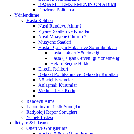
BAŞARILI EMZİRMENİN ON ADIMI
Emzirme Politikası
Yönlendirme
Hasta Rehberi
Nasıl Randevu Alınır ?
Ziyaret Saatleri ve Kuralları
Nasıl Muayene Olurum ?
Muayene Saatleri
Hasta - Çalışan Hakları ve Sorumlulukları
Hasta Hakları Yönetmeliği
Hasta Çalışan Güvenliği Yönetmeliği
Hekim Seçme Hakkı
Engelli Rehberi
Refakat Politikamız ve Refakatçi Kuralları
Nöbetçi Eczaneler
Anlaşmalı Kurumlar
Medula Tesis Kodu
Randevu Alma
Laboratuvar Tetkik Sonuçları
Radyoloji Rapor Sonuçları
Yemek Listesi
İletişim & Ulaşım
Öneri ve Görüşleriniz
Hasta Görüş ve Öneri Formu