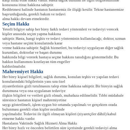
karşı itiraz etme hakkı vardır. Hasta sağlık durumu ile ilgili bilgilendirilme
konusuna itiraz hakkına sahiptir.
Reddetmesi halinde hastanın hastanemiz ile ilişiği kesilir. Tekrar hastanemize
başvurduğunda, gerekli bakım ve tedavi
alma hakkı devam etmektedir.
Seçim Hakkı
Yeterli bilgiye sahip her birey farklı tedavi yöntemleri ve tedaviyi verecek
kişiler arasında seçim yapma hakkına
sahiptir. Hasta, hangi teşhis ve tedavi yönteminin kullanılacağı; doktor, uzman
veya hastane seçimi konularında karar
verme hakkına sahiptir. Sağlık hizmetleri, bu tedaviyi uygulayan diğer sağlık
kurumları, doktorlar ve başarı durumu
hakkında bilgi vererek hastaya seçme hakkını tanıdığını göstermelidir. Bu
hakkın kullanımını kısıtlayan tüm engeller
kaldırılmalıdır.
Mahremiyet Hakkı
Her birey kişisel bilgileri; sağlık durumu, konulan teşhis ve yapılan tedavi
konularındaki bilgilerinin yanı sıra özel
ziyaretlerinin gizli tutulmasını talep etme hakkına sahiptir. Bir bireyin sağlık
durumuna veya ona uygulanan tedaviye
ilişkin bilgileri ve verileri gizli olmalı, muhafaza edilmelidir. Tıbbi müdahale
süresince hastanın kişisel mahremiyetine
saygı gösterilmeli, işlem uygun bir ortamda yapılmalı ve gerçekten orada
bulunması gerekli olan kişiler nezdinde
yapılmalıdır. Tedavisi ile ilgili olmayan kişileri (ziyaretçiler dâhil) kabul
etmeme hakkı vardır.
Hastaların Vaktinde Sağlık Hizmeti Alma Hakkı
Her birey hızlı ve önceden belirtilen süre içerisinde gerekli tedaviyi alma