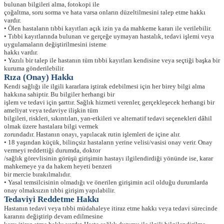
bulunan bilgileri alma, fotokopi ile
çoğaltma, soru sorma ve hata varsa onların düzeltilmesini talep etme hakkı
vardır.
• Ölen hastaların tıbbi kayıtları açık izin ya da mahkeme kararı ile verilebilir.
• Tıbbi kayıtlarında bulunan ve gerçeğe uymayan hastalık, tedavi işlemi veya
uygulamaların değiştirilmesini isteme
hakkı vardır.
• Yazılı bir talep ile hastanın tüm tıbbi kayıtları kendisine veya seçtiği başka bir
kuruma gönderilebilir.
Rıza (Onay) Hakkı
Kendi sağlığı ile ilgili kararlara iştirak edebilmesi için her birey bilgi alma
hakkına sahiptir. Bu bilgiler herhangi bir
işlem ve tedavi için şarttır. Sağlık hizmeti verenler, gerçekleşecek herhangi bir
ameliyat veya tedaviye ilişkin tüm
bilgileri, riskleri, sıkıntıları, yan-etkileri ve alternatif tedavi seçenekleri dâhil
olmak üzere hastalara bilgi vermek
zorundadır. Hastanın onayı, yapılacak rutin işlemleri de içine alır.
• 18 yaşından küçük, bilinçsiz hastaların yerine velisi/vasisi onay verir. Onay
vermeyi reddettiği durumda, doktor
/sağlık görevlisinin görüşü girişimin hastayı ilgilendirdiği yönünde ise, karar
mahkemeye ya da hakem heyeti benzeri
bir mercie bırakılmalıdır.
• Yasal temsilcisinin olmadığı ve önerilen girişimin acil olduğu durumlarda
onay olmaksızın tıbbi girişim yapılabilir.
Tedaviyi Reddetme Hakkı
Hastanın tedavi veya tıbbi müdahaleye itiraz etme hakkı veya tedavi sürecinde
kararını değiştirip devam edilmesine