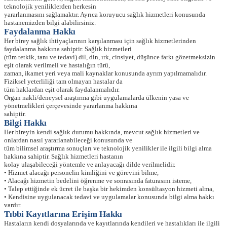
teknolojik yeniliklerden herkesin
yararlanmasını sağlamaktır. Ayrıca koruyucu sağlık hizmetleri konusunda
hastanemizden bilgi alabilirsiniz.
Faydalanma Hakkı
Her birey sağlık ihtiyaçlarının karşılanması için sağlık hizmetlerinden
faydalanma hakkına sahiptir. Sağlık hizmetleri
(tüm tetkik, tanı ve tedavi) dil, din, ırk, cinsiyet, düşünce farkı gözetmeksizin
eşit olarak verilmeli ve hastalığın türü,
zaman, ikamet yeri veya mali kaynaklar konusunda ayrım yapılmamalıdır.
Fiziksel yeterliliği tam olmayan hastalar da
tüm haklardan eşit olarak faydalanmalıdır.
Organ nakli/deneysel araştırma gibi uygulamalarda ülkenin yasa ve
yönetmelikleri çerçevesinde yararlanma hakkına
sahiptir.
Bilgi Hakkı
Her bireyin kendi sağlık durumu hakkında, mevcut sağlık hizmetleri ve
onlardan nasıl yararlanabileceği konusunda ve
tüm bilimsel araştırma sonuçları ve teknolojik yenilikler ile ilgili bilgi alma
hakkına sahiptir. Sağlık hizmetleri hastanın
kolay ulaşabileceği yöntemle ve anlayacağı dilde verilmelidir.
• Hizmet alacağı personelin kimliğini ve görevini bilme,
• Alacağı hizmetin bedelini öğrenme ve sonrasında faturasını isteme,
• Talep ettiğinde ek ücret ile başka bir hekimden konsültasyon hizmeti alma,
• Kendisine uygulanacak tedavi ve uygulamalar konusunda bilgi alma hakkı
vardır.
Tıbbi Kayıtlarına Erişim Hakkı
Hastaların kendi dosyalarında ve kayıtlarında kendileri ve hastalıkları ile ilgili