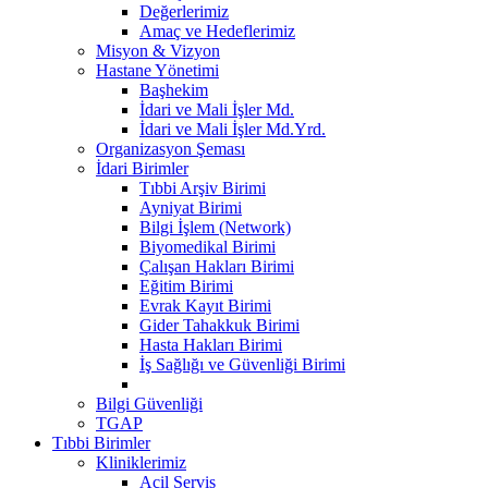
Değerlerimiz
Amaç ve Hedeflerimiz
Misyon & Vizyon
Hastane Yönetimi
Başhekim
İdari ve Mali İşler Md.
İdari ve Mali İşler Md.Yrd.
Organizasyon Şeması
İdari Birimler
Tıbbi Arşiv Birimi
Ayniyat Birimi
Bilgi İşlem (Network)
Biyomedikal Birimi
Çalışan Hakları Birimi
Eğitim Birimi
Evrak Kayıt Birimi
Gider Tahakkuk Birimi
Hasta Hakları Birimi
İş Sağlığı ve Güvenliği Birimi
Bilgi Güvenliği
TGAP
Tıbbi Birimler
Kliniklerimiz
Acil Servis