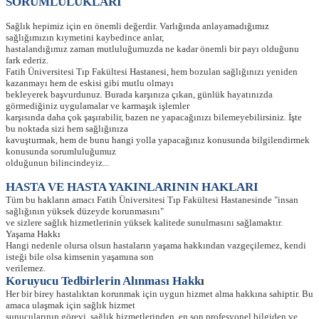
SORUMLULUKLARI
Sağlık hepimiz için en önemli değerdir. Varlığında anlayamadığımız
sağlığımızın kıymetini kaybedince anlar,
hastalandığımız zaman mutluluğumuzda ne kadar önemli bir payı olduğunu
fark ederiz.
Fatih Üniversitesi Tıp Fakültesi Hastanesi, hem bozulan sağlığınızı yeniden
kazanmayı hem de eskisi gibi mutlu olmayı
bekleyerek başvurdunuz. Burada karşınıza çıkan, günlük hayatınızda
görmediğiniz uygulamalar ve karmaşık işlemler
karşısında daha çok şaşırabilir, bazen ne yapacağınızı bilemeyebilirsiniz. İşte
bu noktada sizi hem sağlığınıza
kavuşturmak, hem de bunu hangi yolla yapacağınız konusunda bilgilendirmek
konusunda sorumluluğumuz
olduğunun bilincindeyiz...
HASTA VE HASTA YAKINLARININ HAKLARI
Tüm bu hakların amacı Fatih Üniversitesi Tıp Fakültesi Hastanesinde "insan
sağlığının yüksek düzeyde korunmasını"
ve sizlere sağlık hizmetlerinin yüksek kalitede sunulmasını sağlamaktır.
Yaşama Hakkı
Hangi nedenle olursa olsun hastaların yaşama hakkından vazgeçilemez, kendi
isteği bile olsa kimsenin yaşamına son
verilemez.
Koruyucu Tedbirlerin Alınması Hakk
ı
Her bir birey hastalıktan korunmak için uygun hizmet alma hakkına sahiptir. Bu
amaca ulaşmak için sağlık hizmet
sunucularının görevi, sağlık hizmetlerinden, en son profesyonel bilgiden ve