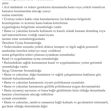
aittir.
• Acil müdahale ve tedavi gerektiren durumlarda hasta veya yetkili temsilcisi
hastanın kurumundan alacağı yazıyı
teslim etmelidir.
• Ücretsiz tedavi hakkı olan hastalarımızın, bu haklarını belgelerle
kesinleştirme ve ücretsiz hasta bakma kriterlerine
uygunluğunu belgeleme sorumluluğu vardır.
• Hasta ve yakınları kusurlu kullanım ve kasıtlı olarak hastane demirbaş veya
sarf malzemelerine verdiği zarar/ziyanı
tazmin etme sorumluluğundadır.
Önerilere Uyma Sorumluluğu
• Tedavisinden sorumlu yetkili doktor, hemşire ve ilgili sağlık personeli
tarafından önerilen tedaviye onay verdikten
sonra geliştirilen tedavi planına uymaktan sorumludur.
Kural ve uygulamalara uyma sorumluluğu
• Bulundukları sağlık kurumunun kural ve uygulamalarını yerine getirmek
sorumluluğu vardır.
Saygı Gösterme Sorumluluğu
• Hasta ve yakınları, diğer hastaların ve sağlık çalışanlarının haklarını göz
önünde bulundurmalıdır.
• Hasta ve yakınları hastanenin ziyaret politikasına uymalıdır.
• Hasta ve yakınları hastanenin gizlilik politikasına uygun davranmalıdır.
• Hasta ziyaretçi sayısının ve buna bağlı gürültünün fazla olduğu durumlarda
hastane yönetiminin alacağı tedbirlere
uymak zorundadır.
• Hasta ve yakınları, randevu zamanına bağlı kalmalı ve gecikmeleri önlenmeli,
gecikme olduğu durumlarda diğer