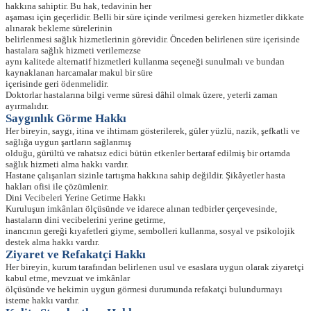
hakkına sahiptir. Bu hak, tedavinin her
aşaması için geçerlidir. Belli bir süre içinde verilmesi gereken hizmetler dikkate
alınarak bekleme sürelerinin
belirlenmesi sağlık hizmetlerinin görevidir. Önceden belirlenen süre içerisinde
hastalara sağlık hizmeti verilemezse
aynı kalitede alternatif hizmetleri kullanma seçeneği sunulmalı ve bundan
kaynaklanan harcamalar makul bir süre
içerisinde geri ödenmelidir.
Doktorlar hastalarına bilgi verme süresi dâhil olmak üzere, yeterli zaman
ayırmalıdır.
Saygınlık Görme Hakkı
Her bireyin, saygı, itina ve ihtimam gösterilerek, güler yüzlü, nazik, şefkatli ve
sağlığa uygun şartların sağlanmış
olduğu, gürültü ve rahatsız edici bütün etkenler bertaraf edilmiş bir ortamda
sağlık hizmeti alma hakkı vardır.
Hastane çalışanları sizinle tartışma hakkına sahip değildir. Şikâyetler hasta
hakları ofisi ile çözümlenir.
Dini Vecibeleri Yerine Getirme Hakkı
Kuruluşun imkânları ölçüsünde ve idarece alınan tedbirler çerçevesinde,
hastaların dini vecibelerini yerine getirme,
inancının gereği kıyafetleri giyme, sembolleri kullanma, sosyal ve psikolojik
destek alma hakkı vardır.
Ziyaret ve Refakatçi Hakkı
Her bireyin, kurum tarafından belirlenen usul ve esaslara uygun olarak ziyaretçi
kabul etme, mevzuat ve imkânlar
ölçüsünde ve hekimin uygun görmesi durumunda refakatçi bulundurmayı
isteme hakkı vardır.