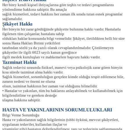
Her birey kendi kişisel ihtiyaçlarına göre teşhis ve tedavi programlarını
yönlendirme hakkına sahiptir. Bu amaçla
sağlık hizmetleri, tedavi hakkını her zaman ilk sırada tutan esnek programlar
sağlamalıdır.
Şikâyet Hakkı
Her bireyin bir zarar gördüğünde şikâyette bulunma hakkı vardır. Hastalarla
ilgilenen tüm çalışanlar, hastalara sahip
oldukları haklar konusunda bilgi vermelidir. Şikâyet, iletildikten belli bir süre
sonra Hasta Hakları Birimi yetkilileri
tarafından sözlü ya da yazılı olarak cevaplandırılmalıdır. Çözülemeyen
şikâyetler ile ilgili 6023 sayılı kanun gereğince
ilgili meslek kuruluşları ve mahkemelere başvuru hakkı vardır.
Tazminat Hakkı
Sağlık tedavisi sırasında fiziksel, manevi veya psikolojik zarar gören bireyin
kısa sürede tazminat alma hakkı vardır.
Sağlık hizmetleri, sorumluluğun gerçekte kimde olduğu tespit edilemese bile,
zararın nedeni ve önemi ne olursa
olsun, tazminat hakkının her zaman var olduğunu bilmelidir.
• Hastalar ve yakınları, tüm bu haklarını anlayabilmek ve kullanabilmek için
bilgilendirilme ve gereken desteğe
ulaşma hakkına sahiptir.
HASTA VE YAKINLARININ SORUMLULUKLARI
Bilgi Verme Sorumluğu
Hasta ve yakınlarının sağlık bilgilerinin (tıbbi öyküsü, mevcut şikâyetleri,
uygulanan tedaviler, kullanılan ilaçlar ve
vitaminler gibi) hastanın değerlendirilmesi, tanı ve tedavinin sağlanmasında