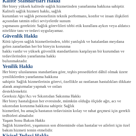
K
alite Standartları Hakkı
Her birey yüksek kalitede sağlık hizmetinden yararlanma hakkına sahiptir.
Kaliteli sağlık hizmeti hakkı, sağlık
kurumları ve sağlık personelinin teknik performans, konfor ve insan ilişkileri
açısından tatmin edici seviyelerde sunum
yapmasını gerektirir. Sağlık görevlileri tıbbi etik kurallara aykırı veya aldatıcı
nitelikte tanı ve tedavi uygulayamaz.
Güvenlik Hakkı
Kötü işleyen sağlık hizmetlerinden, tıbbi yanlışlık ve hatalardan meydana
gelen zararlardan her bir bireyin korunma
hakkı vardır ve yüksek güvenlik standartlarını karşılayan bir kurumdan ve
tedavilerinden yararlanma hakkı
bulunmaktadır.
Yenilik Hakkı
Her birey uluslararası standartlara göre, teşhis prosedürleri dâhil olmak üzere
yeniliklerden yararlanma hakkına
sahiptir. Sağlık hizmetlerinin görevi, özellikle az rastlanan hastalıkları dikkate
alarak araştırmalar yapmak ve onları
desteklemektir.
Gereksiz Ağrı/Acı ve Sıkıntıdan Sakınma Hakkı
Her birey hastalığının her evresinde, mümkün olduğu ölçüde ağrı, acı ve
sıkıntıdan korunma hakkına sahiptir. Sağlık
hizmetleri, bu amaçla hastanın tedavisinin kolay ve rahat geçmesi için gerekli
tedbirleri almalıdır.
Yaşam Sonu Bakım Hakkı
Sağlık hizmetleri, yaşamının son döneminde olan hastalar ve aileleri için özel
bakım hizmeti temin etmelidir.
Kişisel Tedavi Hakkı