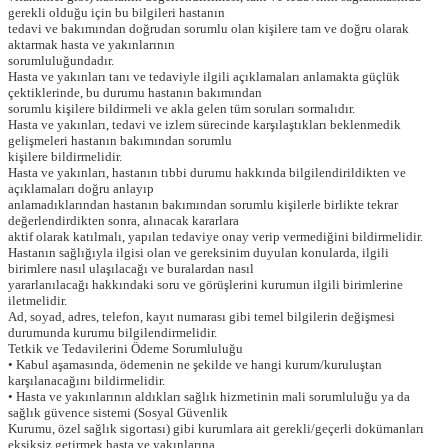
gerekli olduğu için bu bilgileri hastanın
tedavi ve bakımından doğrudan sorumlu olan kişilere tam ve doğru olarak
aktarmak hasta ve yakınlarının
sorumluluğundadır.
Hasta ve yakınları tanı ve tedaviyle ilgili açıklamaları anlamakta güçlük
çektiklerinde, bu durumu hastanın bakımından
sorumlu kişilere bildirmeli ve akla gelen tüm soruları sormalıdır.
Hasta ve yakınları, tedavi ve izlem sürecinde karşılaştıkları beklenmedik
gelişmeleri hastanın bakımından sorumlu
kişilere bildirmelidir.
Hasta ve yakınları, hastanın tıbbi durumu hakkında bilgilendirildikten ve
açıklamaları doğru anlayıp
anlamadıklarından hastanın bakımından sorumlu kişilerle birlikte tekrar
değerlendirdikten sonra, alınacak kararlara
aktif olarak katılmalı, yapılan tedaviye onay verip vermediğini bildirmelidir.
Hastanın sağlığıyla ilgisi olan ve gereksinim duyulan konularda, ilgili
birimlere nasıl ulaşılacağı ve buralardan nasıl
yararlanılacağı hakkındaki soru ve görüşlerini kurumun ilgili birimlerine
iletmelidir.
Ad, soyad, adres, telefon, kayıt numarası gibi temel bilgilerin değişmesi
durumunda kurumu bilgilendirmelidir.
Tetkik ve Tedavilerini Ödeme Sorumluluğu
• Kabul aşamasında, ödemenin ne şekilde ve hangi kurum/kuruluştan
karşılanacağını bildirmelidir.
• Hasta ve yakınlarının aldıkları sağlık hizmetinin mali sorumluluğu ya da
sağlık güvence sistemi (Sosyal Güvenlik
Kurumu, özel sağlık sigortası) gibi kurumlara ait gerekli/geçerli dokümanları
eksiksiz getirmek hasta ve yakınlarına