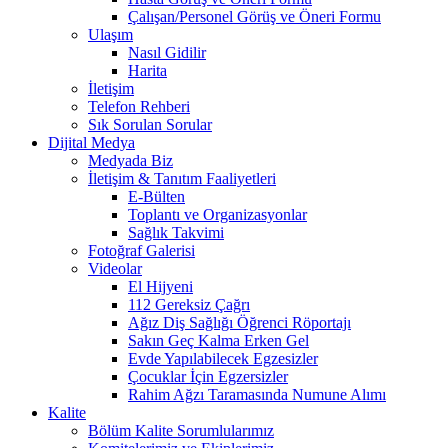
Çalışan/Personel Görüş ve Öneri Formu
Ulaşım
Nasıl Gidilir
Harita
İletişim
Telefon Rehberi
Sık Sorulan Sorular
Dijital Medya
Medyada Biz
İletişim & Tanıtım Faaliyetleri
E-Bülten
Toplantı ve Organizasyonlar
Sağlık Takvimi
Fotoğraf Galerisi
Videolar
El Hijyeni
112 Gereksiz Çağrı
Ağız Diş Sağlığı Öğrenci Röportajı
Sakın Geç Kalma Erken Gel
Evde Yapılabilecek Egzesizler
Çocuklar İçin Egzersizler
Rahim Ağzı Taramasında Numune Alımı
Kalite
Bölüm Kalite Sorumlularımız