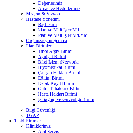
Değerlerimiz
Amaç ve Hedeflerimiz
Misyon & Vizyon
Hastane Yönetimi
Başhekim
İdari ve Mali İşler Md.
İdari ve Mali İşler Md.Yrd.
Organizasyon Şeması
İdari Birimler
Tıbbi Arşiv Birimi
Ayniyat Birimi
Bilgi İşlem (Network)
Biyomedikal Birimi
Çalışan Hakları Birimi
Eğitim Birimi
Evrak Kayıt Birimi
Gider Tahakkuk Birimi
Hasta Hakları Birimi
İş Sağlığı ve Güvenliği Birimi
Bilgi Güvenliği
TGAP
Tıbbi Birimler
Kliniklerimiz
Acil Servis