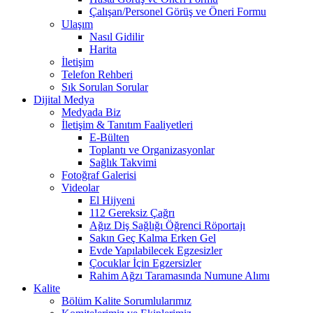
Çalışan/Personel Görüş ve Öneri Formu
Ulaşım
Nasıl Gidilir
Harita
İletişim
Telefon Rehberi
Sık Sorulan Sorular
Dijital Medya
Medyada Biz
İletişim & Tanıtım Faaliyetleri
E-Bülten
Toplantı ve Organizasyonlar
Sağlık Takvimi
Fotoğraf Galerisi
Videolar
El Hijyeni
112 Gereksiz Çağrı
Ağız Diş Sağlığı Öğrenci Röportajı
Sakın Geç Kalma Erken Gel
Evde Yapılabilecek Egzesizler
Çocuklar İçin Egzersizler
Rahim Ağzı Taramasında Numune Alımı
Kalite
Bölüm Kalite Sorumlularımız