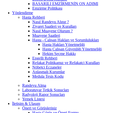
BAŞARILI EMZİRMENİN ON ADIMI
Emzirme Politikası
Yönlendirme
Hasta Rehberi
Nasıl Randevu Alınır ?
Ziyaret Saatleri ve Kuralları
Nasıl Muayene Olurum ?
Muayene Saatleri
Hasta - Çalışan Hakları ve Sorumlulukları
Hasta Hakları Yönetmeliği
Hasta Çalışan Güvenliği Yönetmeliği
Hekim Seçme Hakkı
Engelli Rehberi
Refakat Politikamız ve Refakatçi Kuralları
Nöbetçi Eczaneler
Anlaşmalı Kurumlar
Medula Tesis Kodu
Randevu Alma
Laboratuvar Tetkik Sonuçları
Radyoloji Rapor Sonuçları
Yemek Listesi
İletişim & Ulaşım
Öneri ve Görüşleriniz
Hasta Görüş ve Öneri Formu